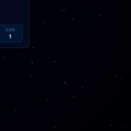
连接数
1