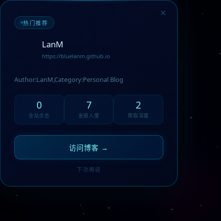
✕
全部博客 · 80 节点
热门推荐
全部
80
未分类
80
LanM
https://bluelanm.github.io
Author:LanM,Category:Personal Blog
0
7
2
全站点击
友链入度
爬取深度
访问博客 →
下次再说